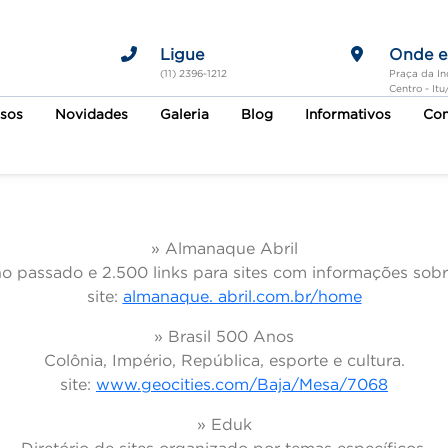
Ligue
Onde e
(11) 2396-1212
Praça da In
Centro - It
sos
Novidades
Galeria
Blog
Informativos
Con
» Almanaque Abril
o passado e 2.500 links para sites com informações sobr
site:
almanaque. abril.com.br/home
» Brasil 500 Anos
Colônia, Império, República, esporte e cultura.
site:
www.geocities.com/Baja/Mesa/7068
» Eduk