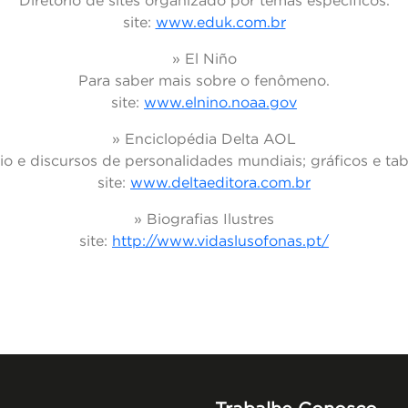
Diretório de sites organizado por temas específicos.
site:
www.eduk.com.br
» El Niño
Para saber mais sobre o fenômeno.
site:
www.elnino.noaa.gov
» Enciclopédia Delta AOL
o e discursos de personalidades mundiais; gráficos e tab
site:
www.deltaeditora.com.br
» Biografias Ilustres
site:
http://www.vidaslusofonas.pt/